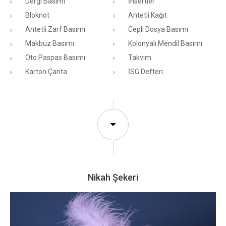
Dergi Basımı
İnsertler
Bloknot
Antetli Kağıt
Antetli Zarf Basımı
Cepli Dosya Basımı
Makbuz Basımı
Kolonyalı Mendil Basımı
Oto Paspas Basımı
Takvim
Karton Çanta
İSG Defteri
Nikah Şekeri