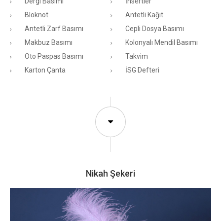
Dergi Basımı
İnsertler
Bloknot
Antetli Kağıt
Antetli Zarf Basımı
Cepli Dosya Basımı
Makbuz Basımı
Kolonyalı Mendil Basımı
Oto Paspas Basımı
Takvim
Karton Çanta
İSG Defteri
Nikah Şekeri