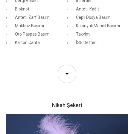
Dergi Basımı
İnsertler
Bloknot
Antetli Kağıt
Antetli Zarf Basımı
Cepli Dosya Basımı
Makbuz Basımı
Kolonyalı Mendil Basımı
Oto Paspas Basımı
Takvim
Karton Çanta
İSG Defteri
Nikah Şekeri