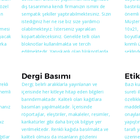
a
açısından, bez ve kağıt gibi materyaller
 özel
dış tasarımına kendi firmanızın ismini de
bastırı
kesi
kullanılarak üretilebilmektedir.
un
sempatik şekiller yaptırabilmektesiniz. Sizin
önemli 
istediğiniz her ne ise biz size yardımcı
Müşteri
ilmesi
olabilmekteyiz. İsterseniz yaprakları
10x21, 
şmalı
ayacak
kopartabileceksiniz. Genelde telli olan
boyutlar
isyon
arka
bloknotlar kullanılmakta ve tercih
kırımlı
edilmektedir. Yapışkanlı olan bloknotlarda
şeklind
n
ıyla
kullanım açısından rahat olmaktadır. Sizler
mümkünd
mi
ı
bize ne istediğinizi söyledikten sonra
oluştur
bloknotunuzu hazır olarak
da, kul
Dergi Basımı
Eti
cılara
düşünebileceksiniz. Önemli olan kafanızda
sayısı, 
rekli
Dergi; belirli aralıklarla yayınlanan ve
Bazı ku
n
bulunanı belirtmenizdir. Ekip olarak size en
olmakta
önemli
içerisinde her kitleye hitap eden bilgileri
sureti i
iyi şekilde yardımcı olabileceğimizden emin
unsurla
barındırmaktadır. Kaliteli olan kağıtlara
özellik
olabilirsiniz.
grafik
manız
basımları yapılmaktadır. İçerisinde
maddele
niyeti
persone
röportajlar, eleştiriler, makaleler, resimler,
onaylar
den
yol gös
ız
karikatürler gibi daha birçok bilgiye yer
yapıştı
fiyatla
verilmektedir. Renkli kağıda basılmakta ve
tarafı 
sizleri
ıtlar
kaliteli olması da insanların gözlerini
üzerine