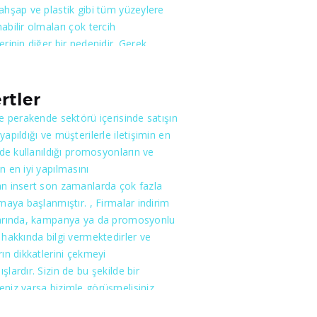
ahşap ve plastik gibi tüm yüzeylere
abilir olmaları çok tercih
erinin diğer bir nedenidir. Gerek
gerekse firmanın tanıtımı bakımından
li bir araçtır. Etiket üretimi esnasında
edilmesi gereken en önemli konu
rtler
apılacak noktaların daha görünür
le perakende sektörü içerisinde satışın
ır ki bu da profesyonel bir tasarımı
yapıldığı ve müşterilerle iletişimin en
 kılar. Gerek tasarım gerekse kalite
ilde kullanıldığı promosyonların ve
ndaki iddiamız tecrübemizden ve
n en iyi yapılmasını
personellerimizden gelmektedir.
n insert son zamanlarda çok fazla
lmaya başlanmıştır. , Firmalar indirim
larında, kampanya ya da promosyonlu
 hakkında bilgi vermektedirler ve
rın dikkatlerini çekmeyi
şlardır. Sizin de bu şekilde bir
niz varsa bizimle görüşmelisiniz.
ak istediğiniz düşünceyi en kısa ve