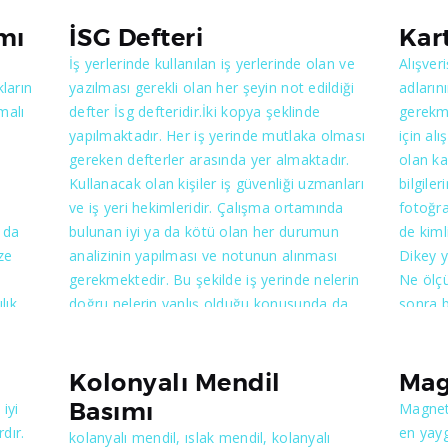
a ile
imsakiye, kuşe kağıda yaldız baskılı imsakiye
öz şeki
ve özel keskili imsakiye baskılarımızdan
müşteri
ımı
İSG Defteri
Kar
bazılarıdır. Tüm illere göre imsakiye
düşük h
İş yerlerinde kullanılan iş yerlerinde olan ve
Alışver
a
tasarımları yapılıp adrese gönderimini
sizler 
ların
yazılması gerekli olan her şeyin not edildiği
adları
şinde
yapmaktayız. Türkiyenin hangi il ve ilçesinde
malı
defter İsg defteridir.İki kopya şeklinde
gerekm
emekle
olursanız olun Matbaa'mıza gönül
yapılmaktadır. Her iş yerinde mutlaka olması
için al
a
rahatlığıyla siparişlerinizi verebilirsiniz.
gereken defterler arasında yer almaktadır.
olan k
kesi
Kullanacak olan kişiler iş güvenliği uzmanları
bilgile
ve iş yeri hekimleridir. Çalışma ortamında
fotoğra
 da
bulunan iyi ya da kötü olan her durumun
de kiml
şmalı
ze
analizinin yapılması ve notunun alınması
Dikey y
tura
gerekmektedir. Bu şekilde iş yerinde nelerin
Ne ölçü
iddi
lık
doğru nelerin yanlış olduğu konusunda da
sonra b
gerekli tutanaklar tutulmuş olmaktadır. Siz
olabil
a ile
işverenseniz ve iş yerinize görevlendirilmiş
mağazal
uzmanlar varsa İsg defterini kullanıyor
birçok 
Kolonyalı Mendil
Mag
olmalısınız. İster numaralı isterseniz de
edilmek
Basımı
iyi
Magnet 
a
defter şeklinde olan defterlerden herhangi
mağaza
dır.
en yay
kolanyalı mendil, ıslak mendil, kolanyalı
şinde
birini yaptırabilirsiniz. Bizimle görüştükten
istediğ