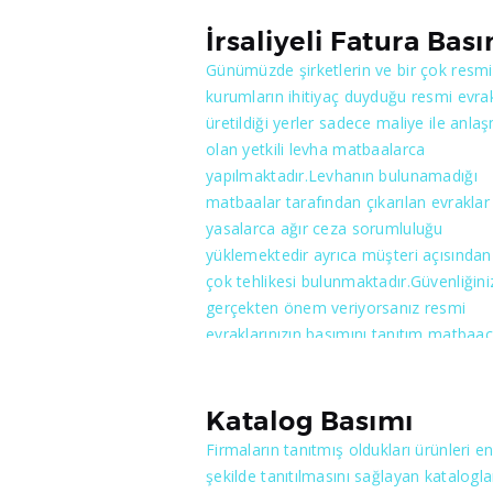
yaptırmanız fayda vardır. Maliye, Matba
anlaşma yapması ve resmi evrakların
İrsaliyeli Fatura Bas
basımına izin vermesi için öncelikle
Günümüzde şirketlerin ve bir çok resmi
müraacatta bulunan matbaa’nın makin
kurumların ihitiyaç duyduğu resmi evrak
teşkilatının yeterli bulunması, özgeçmi
üretildiği yerler sadece maliye ile anlaş
sabıka bulunmaması gibi özellikler ist
olan yetkili levha matbaalarca
beraber matbaalar’dan belli bir miktard
yapılmaktadır.Levhanın bulunamadığı
teminat mektubu, ya da nakit para blo
matbaalar tarafından çıkarılan evraklar
alır.Kriterlere uyması halinde her ilin
yasalarca ağır ceza sorumluluğu
matbaacılar odası tarafından verilen
yüklemektedir ayrıca müşteri açısından
yeterlilik belgesi ile birlikte maliye anla
çok tehlikesi bulunmaktadır.Güvenliğini
matbaaya evrak basımına izin verir. Fa
gerçekten önem veriyorsanız resmi
basımı, yaptıran ve yapan kişilere çok c
evraklarınızın basımını tanıtım matbaacı
bir sorumluluk yüklenmişdir. Ankarada
gibi maliye ile anlaşmalı matbaalarda
fatura basımına yetkili kılınmış nadide
yaptırmanız fayda vardır. Maliye, Matba
matbaalar arasında yer almaktayız.
anlaşma yapması ve resmi evrakların
Katalog Basımı
basımına izin vermesi için öncelikle
Firmaların tanıtmış oldukları ürünleri en 
müraacatta bulunan matbaa’nın makin
şekilde tanıtılmasını sağlayan kataloglar
teşkilatının yeterli bulunması, özgeçmi