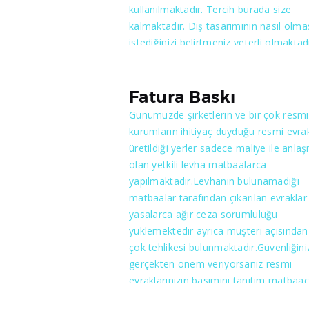
kullanılmaktadır. Tercih burada size
kalmaktadır. Dış tasarımının nasıl olma
istediğinizi belirtmeniz yeterli olmaktadı
İsteğinize göre tek ya da her iki taraft
bulunabilmektedir. Cepli dosyaların
avantajlarından faydalanmak için bizim
Fatura Baskı
görüşmelisiniz ve istediğiniz kadar yap
Günümüzde şirketlerin ve bir çok resmi
konusunda yardımcı olmamızı
kurumların ihitiyaç duyduğu resmi evrak
sağlayabilirsiniz. Dosyaların yapımı için
üretildiği yerler sadece maliye ile anlaş
makineler kullanılmakta ve özenle çalı
olan yetkili levha matbaalarca
yapılmaktadır.
yapılmaktadır.Levhanın bulunamadığı
matbaalar tarafından çıkarılan evraklar
yasalarca ağır ceza sorumluluğu
yüklemektedir ayrıca müşteri açısından
çok tehlikesi bulunmaktadır.Güvenliğini
gerçekten önem veriyorsanız resmi
evraklarınızın basımını tanıtım matbaacı
gibi maliye ile anlaşmalı matbaalarda