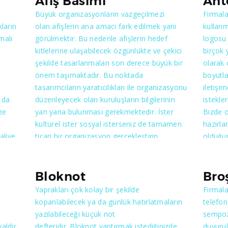
Afiş Basımı
Ant
Büyük organizasyonların vazgeçilmezi
Firmala
ların
olan afişlerin ana amacı fark edilmek yani
kullanm
malı
görülmektir. Bu nedenle afişlerin hedef
logosu v
kitlelerine ulaşabilecek özgünlükte ve çekici
birçok 
şekilde tasarlanmaları son derece büyük bir
olarak 
önem taşımaktadır. Bu noktada
boyutla
tasarımcıların yaratıcılıkları ile organizasyonu
iletişi
 da
düzenleyecek olan kuruluşların bilgilerinin
istekle
ze
yan yana bulunması gerekmektedir. İster
Bizde o
kültürel ister sosyal isterseniz de tamamen
hazırla
aliye
ticari bir organizasyon gerçekleştirin
olduğu
amacınız dikkat ve ilgi çekmekse afiş bunun
Sizin i
apması
en güzel yoludur. Afişler de yine reklam ve
ve kağı
esi
duyurma işlevlerini yerine getirmektedirler.
olacakt
Bloknot
Bro
Ancak diğer reklam ürünlerinden farklı olan
bitmekt
Yaprakları çok kolay bir şekilde
Firmala
en önemli kısmı dikkat çekmek olduğundan
koparılabilecek ya da günlük hatırlatmaların
telefon 
özenle hazırlanması ve sunulması
yazılabileceği küçük not
sempozy
gerekmektedir. Asılacağı yer ve görünürlüğü
aldir.
defteridir. Bloknot yaptırmak istediğinizde
duyurul