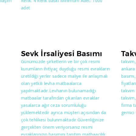
ulaşım
Renk: 4 Renk baskı Minimum Adet: 1000
adet
 bu
rine
Sevk İrsaliyesi Basımı
Tak
ze çok
Günümüzde şirketlerin ve bir çok resmi
takvim,
İlk
kurumların ihitiyaç duyduğu resmi evrakların
ankara 
seniz
üretildiği yerler sadece maliye ile anlaşmalı
basımı
zı
olan yetkili levha matbaalarca
fiyatla
olmak
yapılmaktadır.Levhanın bulunamadığı
takvim
in ve
matbaalar tarafından çıkarılan evraklar
takvim,
yasalarca ağır ceza sorumluluğu
firma t
yüklemektedir ayrıca müşteri açısından da
gemici
çok tehlikesi bulunmaktadır.Güvenliğinize
gerçekten önem veriyorsanız resmi
evraklarınızın basımını tanıtım matbaacılık