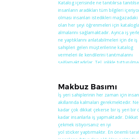
Katalog içerisinde ne tanıtılırsa tanıtılsı
sabıka bulunmaması gibi özellikler ist
insanların aradıkları tüm bilgileri içeriyo
beraber matbaalar’dan belli bir miktard
olması insanları istedikleri mağazadaki
teminat mektubu, ya da nakit para blo
olan her şeyi öğrenmeleri için katalogla
alır.Kriterlere uyması halinde her ilin
almalarını sağlamaktadır. Ayrıca iş yerle
matbaacılar odası tarafından verilen
ne yaptıklarını anlatabilmeleri için de iş 
yeterlilik belgesi ile birlikte maliye anla
sahipleri gelen müşterilerine katalog
matbaaya evrak basımına izin verir. İrsa
vermeleri ile kendilerini tanıtmalarını
Fatura, yaptıran ve yapan kişilere çok c
sağlamaktadırlar. Tel, iplikle tutturulma
bir sorumluluk yüklenmişdir. Ankarada
sağlanmakta ve çok sayfalı olmaktadır.
irsaliyeli Fatura basımına yetkili kılınmı
İsteğinize bağlı olarak kabartmalar
nadide matbaalar arasında yer almakta
yapılabilmektedir. Renkler her zaman ç
Makbuz Basımı
önemlidir. Yansıtılan ürünün ne olduğu,
İş yeri sahiplerinin her zaman için insan
olduğunu en iyi şekilde yansıtmalıdır.
akıllarında kalmaları gerekmektedir. Ne
Vereceği canlılık ile insanların ürünleri s
kadar çok dikkat çekerse bir iş yeri bir 
almalarını ya da daha fazla ilgilenmeler
kadar insanlarla iş yapmaktadır. Dikkat
neden olmaktadır. Sizler de kalite
çekmek istiyorsanız en iyi
istiyorsanız bizi tercih etmelisiniz.
yol sticker yaptırmaktır. En önemli taraf