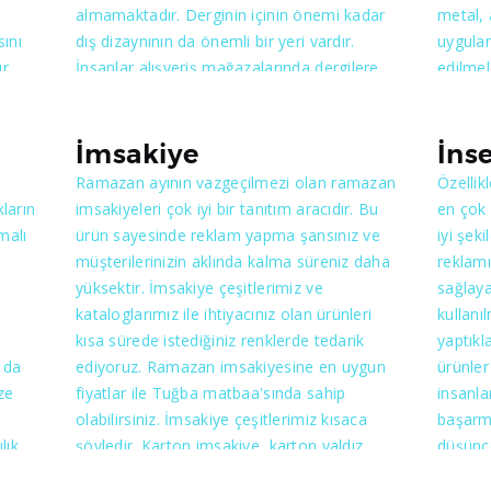
almamaktadır. Derginin içinin önemi kadar
metal, 
sını
dış dizaynının da önemli bir yeri vardır.
uygulan
r.
İnsanlar alışveriş mağazalarında dergilere
edilmel
a cep
baktıklarında önce dikkatini çekene
ürünün 
bakmaktadır. Bazı insanların ise sürekli
da etki
le
olarak okudukları ve takip ettikleri dergiler
dikkat 
İmsakiye
İnse
ımı
vardır. Sizlerin de bu şekilde yayınlanmasını
vurgu y
Ramazan ayının vazgeçilmezi olan ramazan
Özellik
istediğiniz derginiz varsa bizimle mutlaka
olmasıd
ların
imsakiyeleri çok iyi bir tanıtım aracıdır. Bu
en çok 
 özel
görüşmelisiniz. İçerisinde tüm bilgileri
zorunlu
malı
ürün sayesinde reklam yapma şansınız ve
iyi şek
şmalar
barındırmakta ve sizin özel tasarımınıza göre
konusu
müşterilerinizin aklında kalma süreniz daha
reklamı
yapılmaktadır. İç dizaynı yapılırken de her
uzman 
yüksektir. İmsakiye çeşitlerimiz ve
sağlaya
şey en ince ayrıntısına göre yapılmaktadır.
kataloglarımız ile ihtiyacınız olan ürünleri
kullanı
Dikkat çekici bir dergi için size yardımcı
kısa sürede istediğiniz renklerde tedarik
yaptık
olabiliriz.
 da
ediyoruz. Ramazan imsakiyesine en uygun
ürünler
ze
fiyatlar ile Tuğba matbaa'sında sahip
insanla
olabilirsiniz. İmsakiye çeşitlerimiz kısaca
başarmı
lık
şöyledir. Karton imsakiye, karton yaldız
düşünce
baskılı imsakiye, kuşe kağıda baskılı
Yansıtm