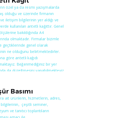
etli Kağıt
rın özel ya da resmi yazışmalarda
ış olduğu ve üzerinde firmanın
e iletişim bilgilerinin yer aldığı ve
yerde kullanılan antetli kağıttır. Genel
ölçülerine bakıldığında A4
rında olmaktadır. Firmalar bizimle
me geçtiklerinde genel olarak
rinin ne olduğunu belirtmektedirler.
na göre antetli kağıdı
maktayız. Beğenmediğiniz bir yer
nda da düzeltmesini yapabilmekteyiz.
çin önemli olan bilgilerinizin net olması
dın en iyi şekilde beğenilmesi
ır. Siz beğendikten sonra artı iş bizde
şür Basımı
edir.
ra ait ürünlerin, hizmetlerin, adres,
bilgilerinin, çeşitli seminer,
um ve tanıtıcı toplantıların
ması amacı ile