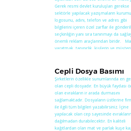
beraber matbaalar’dan belli bir miktard
Gerek resmi devlet kuruluşları gerekse
teminat mektubu, ya da nakit para blo
sektörle yapılacak yazışmaların kurum
alır.Kriterlere uyması halinde her ilin
logosunu, adını, telefon ve adres gibi
matbaacılar odası tarafından verilen
bilgilerini içeren özel zarflar ile gönder
yeterlilik belgesi ile birlikte maliye anla
seçkinliğin yanı sıra tanınmayı da sağl
matbaaya evrak basımına izin verir. Ad
önemli reklam araçlarından biridir. M
baskısı 2 gruba ayrılır Maliye logolu ve
yaratmak, tanınırlık, kişilerin ve müşteri
Maliye logosuz Maliye logosuz adisyo
kuruluşların akıllarında kalabilmek amac
baskısı gayri resmi olup basımında res
yapılan reklam çalışmalarının bir parças
evrak talep edilmez.
olan antetli zarflar son yıllarda farklı
Cepli Dosya Basımı
tasarımlar, boyutlar ve kalite ile kullanı
Şirketlerin özellikle sunumlarında en ge
sunulabilmektedir. Yapılacak zarflar içi
olan cepli dosyadır. En büyük faydası 
tercih edilecek kağıt kalitesi ve boyut
olan evrakların ir arada durmasını
fiyatlandırmanın ana unsurlarını
sağlamaktadır. Dosyaların üstlerine fir
oluşturmaktadır. Kesin müşteri memnu
ile ilgili tüm bilgileri yazabilirsiniz. İçine
odaklı çalışmalar için bizimle görüşme
yapılacak olan cep sayesinde evrakların
karar vermeyin.
dağılmadan durabilecektir. En kaliteli
kağıtlardan olan mat ve parlak kuşe kağ