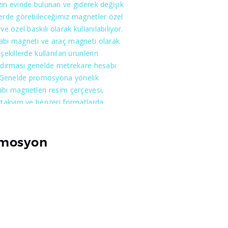
in evinde bulunan ve giderek değişik
i çantaları size sunacağımızdan hiç
erde görebileceğimiz magnetler özel
z olmasın. Kimliğinizi en iyi şekilde
ve özel baskılı olarak kullanılabiliyor.
ek istiyorsanız bizi tercih etmelisiniz.
abı magneti ve araç magneti olarak
 şekillerde kullanılan ürünlerin
ndırması genelde metrekare hesabı
. Genelde promosyona yönelik
bı magnetleri resim çerçevesi,
 takvim ve benzeri formatlarda
narak müşterilere sunulmaktadır.
nda renk sınırlaması yoktur ama adet
 minimum 1000 adetten baskıya
mosyon
maktadır.