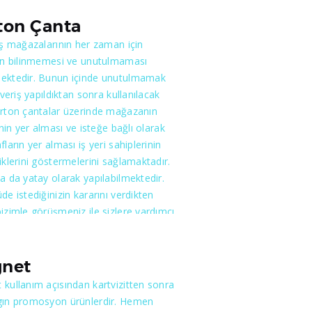
lde dikkat çekici olarak
lerinize yansıtmaktayız. Hem maliyeti
ton Çanta
em de kısa sürede yapılabilmesi ile
iş mağazalarının her zaman için
için çok uygun olacaktır.
nın bilinmemesi ve unutulmaması
ektedir. Bunun içinde unutulmamak
ışveriş yapıldıktan sonra kullanılacak
arton çantalar üzerinde mağazanın
rinin yer alması ve isteğe bağlı olarak
fların yer alması iş yeri sahiplerinin
iklerini göstermelerini sağlamaktadır.
a da yatay olarak yapılabilmektedir.
de istediğinizin kararını verdikten
izimle görüşmeniz ile sizlere yardımcı
mekteyiz. Kuyumcular, kozmetik
arı, saat ve giyim mağazaları gibi
yerde karton çantalar sıklıkla tercih
net
tedir. Siz eğer bir alışveriş
kullanım açısından kartvizitten sonra
sıysanız yapmanız gereken ne
gın promosyon ürünlerdir. Hemen
inizi bize söylemenizdir. En iyi ve