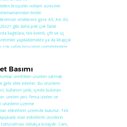
labilen broşürler reklam sürecinin
elemanlarından biridir.
lerimizin isteklerine göre A3, A4, A5,
20x21 gibi daha pek çok farklı
da kağıtlara, tek kırımlı, çift ve üç
 üretimler yapılabilmekte ya da kitapçık
e çok safalı broşürleri üretebilmekte
ür. Sizlerin istekleri doğrultusunda
ulan broşürlerimizin fiyatlandırmaların
lanılacak kağıdın gramajı, cinsi sayfa
ket Basımı
kırım sayısı ve renk tercihi etkili
rumlar ürettikleri ürünleri satmak
dır. Bir broşürün en önemli
le gelir elde ederler. Bu ürünlerin
rından biri olan fotoğraflama ve
leri, kullanım şekli, içinde bulunan
 tasarımları konusunda da uzman
r, üretim yeri, firma izinleri ve
limizin bilgileri ve tecrübeleri sizlere
ı ürünlerin üzerine
terici olacaktır. Kaliteli ürünleri uygun
rılan etiketlerin üzerinde bulunur. Tek
rla sunmak üzere çıktığımız yolda
yapışkanlı olan etiketlerin ürünlerin
 de yanımızda görmeyi arzu ederiz.
 tutturulması oldukça kolaydır. Cam,