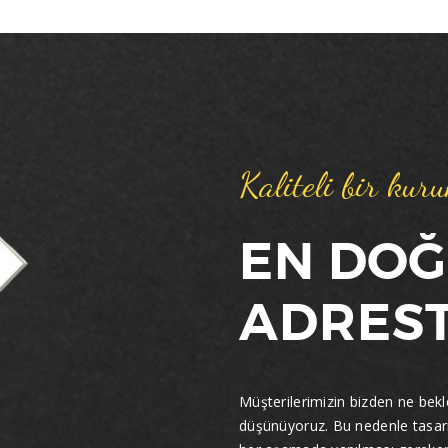
gibi maliye ile anlaşmalı matbaalarda
yaptırmanız fayda vardır. Maliye, Matbaa ile
anlaşma yapması ve resmi evrakların
basımına izin vermesi için öncelikle
müraacatta bulunan matbaa’nın makina
teşkilatının yeterli bulunması, özgeçmişinde
sabıka bulunmaması gibi özellikler istemekle
Kaliteli bir kur
beraber matbaalar’dan belli bir miktarda
teminat mektubu, ya da nakit para blokesi
alır.Kriterlere uyması halinde her ilin
EN DO
matbaacılar odası tarafından verilen
yeterlilik belgesi ile birlikte maliye anlaşmalı
ADREST
matbaaya evrak basımına izin verir. Sevk
İrsaliyesi, yaptıran ve yapan kişilere çok ciddi
bir sorumluluk yüklenmişdir. Ankarada
irsaliye basımına yetkili kılınmış nadide
Müşterilerimizin bizden ne bekled
matbaalar arasında yer almaktayız.
düşünüyoruz. Bu nedenle tasar