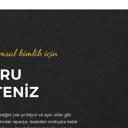
umsal kimlik için
ĞRU
ENİZ
iğini çok iyi biliyor ve aynı onlar gibi
ımdan siparişe, baskıdan sevkiyata kadar