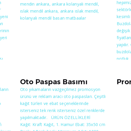
n
hepimiz
mendin ankara, ankara kolanyalı mendil,
emekle
sonra kaliteli bir işçiliğin çıktığını
kalitel
r
sektörl
ıslak mendil ankara, ankara ıslak mendil,
a
göreceksiniz.
şüpheni
 yeni
kesimli 
kolanyalı mendil basan matbaalar
kesi
gösterm
rı
Buzdol
rinin
değişik
yeri
fiyatla
şmalı
yapılır
liyeli
buzdola
iddi
sı
notluk,
tasarla
ş
Baskısı
yız.
ok
olarak
Oto Paspas Basımı
Pro
 nasıl
başlan
ların
Oto yıkamaların vazgeçilmez promosyon
ürünü ve reklam aracı oto paspasları. Çeşitli
atın
o
kağıt türleri ve ebat seçeneklerinde
ine
isterseniz tek renk isterseniz özel renklerde
yapılmaktadır. ÜRÜN ÖZELLİKLERİ
ı
Kağıt: Kraft Kağıt, 1. Hamur Ebat: 35x50 cm