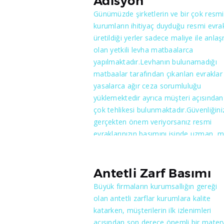
Adisyon
Günümüzde şirketlerin ve bir çok resmi
kurumların ihitiyaç duyduğu resmi evrak
üretildiği yerler sadece maliye ile anlaş
olan yetkili levha matbaalarca
yapılmaktadır.Levhanın bulunamadığı
matbaalar tarafından çıkarılan evraklar
yasalarca ağır ceza sorumluluğu
yüklemektedir ayrıca müşteri açısından
çok tehlikesi bulunmaktadır.Güvenliğini
gerçekten önem veriyorsanız resmi
evraklarınızın basımını işinde uzman m
ile anlaşmalı matbaalarda yaptırmanız
gerekir. Maliye, Matbaa ile anlaşma y
ve resmi evrakların basımına izin verm
Antetli Zarf Basımı
için öncelikle müraacatta bulunan
Büyük firmaların kurumsallığın gereği
matbaa’nın makina teşkilatının yeterli
olan antetli zarflar kurumlara kalite
bulunması, özgeçmişinde sabıka
katarken, müşterilerin ilk izlenimleri
bulunmaması gibi özellikler istemekle
açısından son derece önemli bir matery