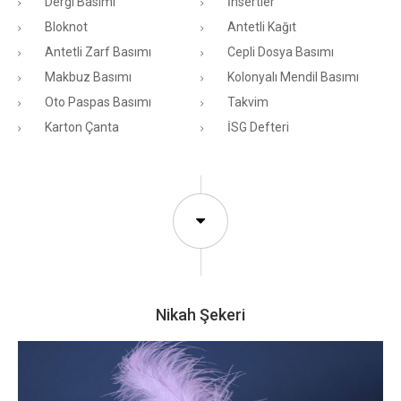
Dergi Basımı
İnsertler
Bloknot
Antetli Kağıt
Antetli Zarf Basımı
Cepli Dosya Basımı
Makbuz Basımı
Kolonyalı Mendil Basımı
Oto Paspas Basımı
Takvim
Karton Çanta
İSG Defteri
Nikah Şekeri