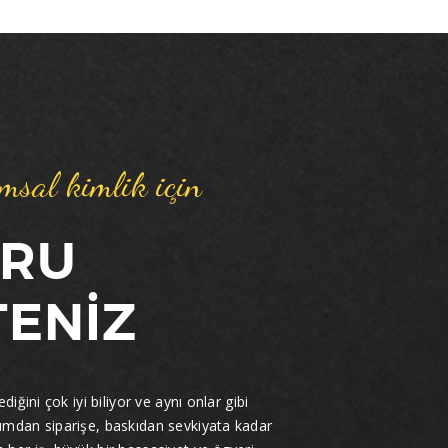
umsal kimlik için
ĞRU
ENİZ
iğini çok iyi biliyor ve aynı onlar gibi
ımdan siparişe, baskıdan sevkiyata kadar