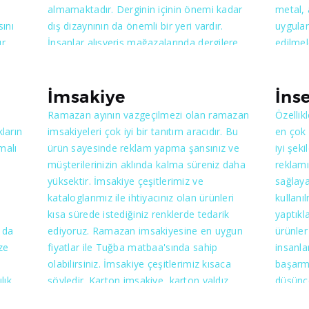
almamaktadır. Derginin içinin önemi kadar
metal, 
sını
dış dizaynının da önemli bir yeri vardır.
uygulan
r.
İnsanlar alışveriş mağazalarında dergilere
edilmel
a cep
baktıklarında önce dikkatini çekene
ürünün 
bakmaktadır. Bazı insanların ise sürekli
da etki
le
olarak okudukları ve takip ettikleri dergiler
dikkat 
İmsakiye
İnse
ımı
vardır. Sizlerin de bu şekilde yayınlanmasını
vurgu y
Ramazan ayının vazgeçilmezi olan ramazan
Özellik
istediğiniz derginiz varsa bizimle mutlaka
olmasıd
ların
imsakiyeleri çok iyi bir tanıtım aracıdır. Bu
en çok 
 özel
görüşmelisiniz. İçerisinde tüm bilgileri
zorunlu
malı
ürün sayesinde reklam yapma şansınız ve
iyi şek
şmalar
barındırmakta ve sizin özel tasarımınıza göre
konusu
müşterilerinizin aklında kalma süreniz daha
reklamı
yapılmaktadır. İç dizaynı yapılırken de her
uzman 
yüksektir. İmsakiye çeşitlerimiz ve
sağlaya
şey en ince ayrıntısına göre yapılmaktadır.
kataloglarımız ile ihtiyacınız olan ürünleri
kullanı
Dikkat çekici bir dergi için size yardımcı
kısa sürede istediğiniz renklerde tedarik
yaptık
olabiliriz.
 da
ediyoruz. Ramazan imsakiyesine en uygun
ürünler
ze
fiyatlar ile Tuğba matbaa'sında sahip
insanla
olabilirsiniz. İmsakiye çeşitlerimiz kısaca
başarmı
lık
şöyledir. Karton imsakiye, karton yaldız
düşünce
baskılı imsakiye, kuşe kağıda baskılı
Yansıtm