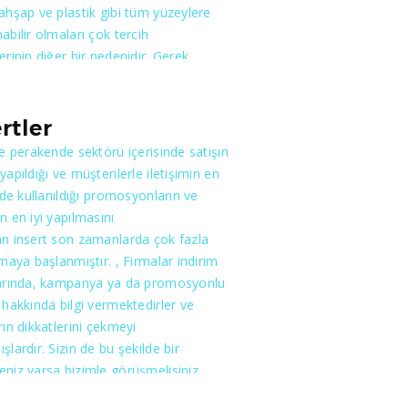
ahşap ve plastik gibi tüm yüzeylere
abilir olmaları çok tercih
erinin diğer bir nedenidir. Gerek
gerekse firmanın tanıtımı bakımından
li bir araçtır. Etiket üretimi esnasında
edilmesi gereken en önemli konu
rtler
apılacak noktaların daha görünür
le perakende sektörü içerisinde satışın
ır ki bu da profesyonel bir tasarımı
yapıldığı ve müşterilerle iletişimin en
 kılar. Gerek tasarım gerekse kalite
ilde kullanıldığı promosyonların ve
ndaki iddiamız tecrübemizden ve
n en iyi yapılmasını
personellerimizden gelmektedir.
n insert son zamanlarda çok fazla
lmaya başlanmıştır. , Firmalar indirim
larında, kampanya ya da promosyonlu
 hakkında bilgi vermektedirler ve
rın dikkatlerini çekmeyi
şlardır. Sizin de bu şekilde bir
niz varsa bizimle görüşmelisiniz.
ak istediğiniz düşünceyi en kısa ve