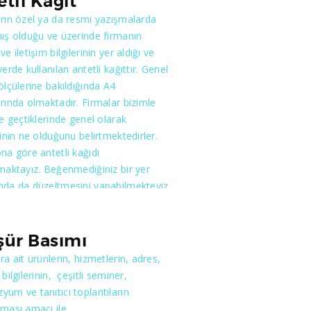
etli Kağıt
rın özel ya da resmi yazışmalarda
ış olduğu ve üzerinde firmanın
e iletişim bilgilerinin yer aldığı ve
yerde kullanılan antetli kağıttır. Genel
ölçülerine bakıldığında A4
rında olmaktadır. Firmalar bizimle
me geçtiklerinde genel olarak
rinin ne olduğunu belirtmektedirler.
na göre antetli kağıdı
maktayız. Beğenmediğiniz bir yer
nda da düzeltmesini yapabilmekteyiz.
çin önemli olan bilgilerinizin net olması
dın en iyi şekilde beğenilmesi
ır. Siz beğendikten sonra artı iş bizde
şür Basımı
edir.
ra ait ürünlerin, hizmetlerin, adres,
bilgilerinin, çeşitli seminer,
um ve tanıtıcı toplantıların
ması amacı ile