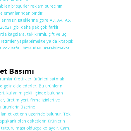
labilen broşürler reklam sürecinin
elemanlarından biridir.
lerimizin isteklerine göre A3, A4, A5,
20x21 gibi daha pek çok farklı
da kağıtlara, tek kırımlı, çift ve üç
 üretimler yapılabilmekte ya da kitapçık
e çok safalı broşürleri üretebilmekte
ür. Sizlerin istekleri doğrultusunda
ulan broşürlerimizin fiyatlandırmaların
lanılacak kağıdın gramajı, cinsi sayfa
ket Basımı
kırım sayısı ve renk tercihi etkili
rumlar ürettikleri ürünleri satmak
dır. Bir broşürün en önemli
le gelir elde ederler. Bu ürünlerin
rından biri olan fotoğraflama ve
leri, kullanım şekli, içinde bulunan
 tasarımları konusunda da uzman
r, üretim yeri, firma izinleri ve
limizin bilgileri ve tecrübeleri sizlere
ı ürünlerin üzerine
terici olacaktır. Kaliteli ürünleri uygun
rılan etiketlerin üzerinde bulunur. Tek
rla sunmak üzere çıktığımız yolda
yapışkanlı olan etiketlerin ürünlerin
 de yanımızda görmeyi arzu ederiz.
 tutturulması oldukça kolaydır. Cam,