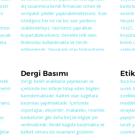
a
açısından, bez ve kağıt gibi materyaller
 özel
dış tasarımına kendi firmanızın ismini de
bastırı
kesi
kullanılarak üretilebilmektedir.
un
sempatik şekiller yaptırabilmektesiniz. Sizin
önemli 
istediğiniz her ne ise biz size yardımcı
Müşteri
ilmesi
olabilmekteyiz. İsterseniz yaprakları
10x21, 
şmalı
ayacak
kopartabileceksiniz. Genelde telli olan
boyutlar
isyon
arka
bloknotlar kullanılmakta ve tercih
kırımlı
edilmektedir. Yapışkanlı olan bloknotlarda
şeklind
n
ıyla
kullanım açısından rahat olmaktadır. Sizler
mümkünd
mi
ı
bize ne istediğinizi söyledikten sonra
oluştur
bloknotunuzu hazır olarak
da, kul
Dergi Basımı
Eti
cılara
düşünebileceksiniz. Önemli olan kafanızda
sayısı, 
rekli
Dergi; belirli aralıklarla yayınlanan ve
Bazı ku
n
bulunanı belirtmenizdir. Ekip olarak size en
olmakta
önemli
içerisinde her kitleye hitap eden bilgileri
sureti i
iyi şekilde yardımcı olabileceğimizden emin
unsurla
barındırmaktadır. Kaliteli olan kağıtlara
özellik
olabilirsiniz.
grafik
manız
basımları yapılmaktadır. İçerisinde
maddele
niyeti
persone
röportajlar, eleştiriler, makaleler, resimler,
onaylar
den
yol gös
ız
karikatürler gibi daha birçok bilgiye yer
yapıştı
fiyatla
verilmektedir. Renkli kağıda basılmakta ve
tarafı 
sizleri
ıtlar
kaliteli olması da insanların gözlerini
üzerine