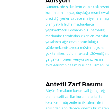
Adisyon
Günümüzde şirketlerin ve bir çok resmi
kurumların ihitiyaç duyduğu resmi evrak
üretildiği yerler sadece maliye ile anlaş
olan yetkili levha matbaalarca
yapılmaktadır.Levhanın bulunamadığı
matbaalar tarafından çıkarılan evraklar
yasalarca ağır ceza sorumluluğu
yüklemektedir ayrıca müşteri açısından
çok tehlikesi bulunmaktadır.Güvenliğini
gerçekten önem veriyorsanız resmi
evraklarınızın basımını işinde uzman m
ile anlaşmalı matbaalarda yaptırmanız
gerekir. Maliye, Matbaa ile anlaşma y
ve resmi evrakların basımına izin verm
Antetli Zarf Basımı
için öncelikle müraacatta bulunan
Büyük firmaların kurumsallığın gereği
matbaa’nın makina teşkilatının yeterli
olan antetli zarflar kurumlara kalite
bulunması, özgeçmişinde sabıka
katarken, müşterilerin ilk izlenimleri
bulunmaması gibi özellikler istemekle
açısından son derece önemli bir matery