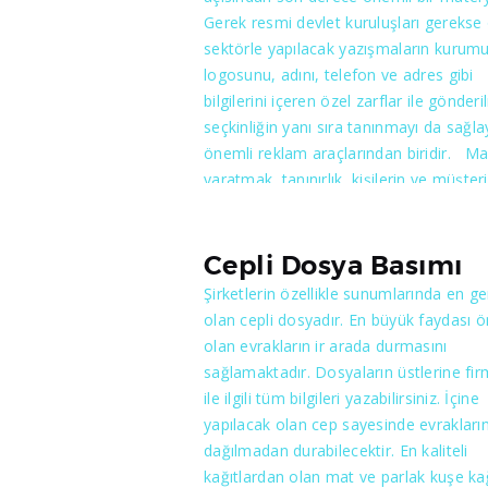
beraber matbaalar’dan belli bir miktard
Gerek resmi devlet kuruluşları gerekse
teminat mektubu, ya da nakit para blo
sektörle yapılacak yazışmaların kurum
alır.Kriterlere uyması halinde her ilin
logosunu, adını, telefon ve adres gibi
matbaacılar odası tarafından verilen
bilgilerini içeren özel zarflar ile gönder
yeterlilik belgesi ile birlikte maliye anla
seçkinliğin yanı sıra tanınmayı da sağl
matbaaya evrak basımına izin verir. Ad
önemli reklam araçlarından biridir. M
baskısı 2 gruba ayrılır Maliye logolu ve
yaratmak, tanınırlık, kişilerin ve müşteri
Maliye logosuz Maliye logosuz adisyo
kuruluşların akıllarında kalabilmek amac
baskısı gayri resmi olup basımında res
yapılan reklam çalışmalarının bir parças
evrak talep edilmez.
olan antetli zarflar son yıllarda farklı
Cepli Dosya Basımı
tasarımlar, boyutlar ve kalite ile kullanı
Şirketlerin özellikle sunumlarında en ge
sunulabilmektedir. Yapılacak zarflar içi
olan cepli dosyadır. En büyük faydası 
tercih edilecek kağıt kalitesi ve boyut
olan evrakların ir arada durmasını
fiyatlandırmanın ana unsurlarını
sağlamaktadır. Dosyaların üstlerine fir
oluşturmaktadır. Kesin müşteri memnu
ile ilgili tüm bilgileri yazabilirsiniz. İçine
odaklı çalışmalar için bizimle görüşme
yapılacak olan cep sayesinde evrakların
karar vermeyin.
dağılmadan durabilecektir. En kaliteli
kağıtlardan olan mat ve parlak kuşe kağ