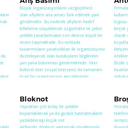
Afiş Basımı
Ant
Büyük organizasyonların vazgeçilmezi
Firmala
ların
olan afişlerin ana amacı fark edilmek yani
kullanm
malı
görülmektir. Bu nedenle afişlerin hedef
logosu v
kitlelerine ulaşabilecek özgünlükte ve çekici
birçok 
şekilde tasarlanmaları son derece büyük bir
olarak 
önem taşımaktadır. Bu noktada
boyutla
tasarımcıların yaratıcılıkları ile organizasyonu
iletişi
 da
düzenleyecek olan kuruluşların bilgilerinin
istekle
ze
yan yana bulunması gerekmektedir. İster
Bizde o
kültürel ister sosyal isterseniz de tamamen
hazırla
aliye
ticari bir organizasyon gerçekleştirin
olduğu
amacınız dikkat ve ilgi çekmekse afiş bunun
Sizin i
apması
en güzel yoludur. Afişler de yine reklam ve
ve kağı
esi
duyurma işlevlerini yerine getirmektedirler.
olacakt
Bloknot
Bro
Ancak diğer reklam ürünlerinden farklı olan
bitmekt
Yaprakları çok kolay bir şekilde
Firmala
en önemli kısmı dikkat çekmek olduğundan
koparılabilecek ya da günlük hatırlatmaların
telefon 
özenle hazırlanması ve sunulması
yazılabileceği küçük not
sempozy
gerekmektedir. Asılacağı yer ve görünürlüğü
aldir.
defteridir. Bloknot yaptırmak istediğinizde
duyurul