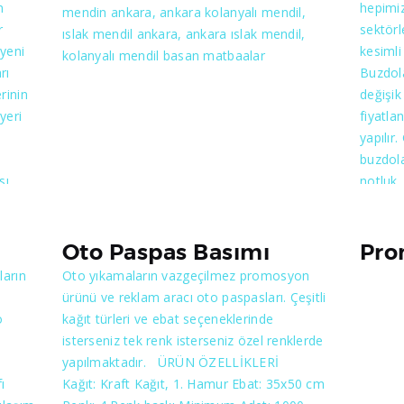
n
hepimiz
mendin ankara, ankara kolanyalı mendil,
emekle
sonra kaliteli bir işçiliğin çıktığını
kalitel
r
sektörl
ıslak mendil ankara, ankara ıslak mendil,
a
göreceksiniz.
şüpheni
 yeni
kesimli 
kolanyalı mendil basan matbaalar
kesi
gösterm
rı
Buzdol
rinin
değişik
yeri
fiyatla
şmalı
yapılır
liyeli
buzdola
iddi
sı
notluk,
tasarla
ş
Baskısı
yız.
ok
olarak
Oto Paspas Basımı
Pro
 nasıl
başlan
ların
Oto yıkamaların vazgeçilmez promosyon
ürünü ve reklam aracı oto paspasları. Çeşitli
atın
o
kağıt türleri ve ebat seçeneklerinde
ine
isterseniz tek renk isterseniz özel renklerde
yapılmaktadır. ÜRÜN ÖZELLİKLERİ
ı
Kağıt: Kraft Kağıt, 1. Hamur Ebat: 35x50 cm