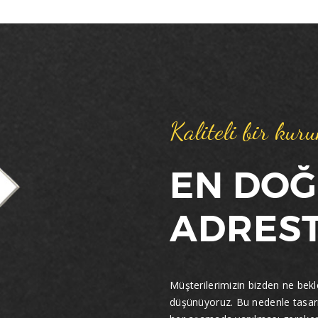
gibi maliye ile anlaşmalı matbaalarda
yaptırmanız fayda vardır. Maliye, Matbaa ile
anlaşma yapması ve resmi evrakların
basımına izin vermesi için öncelikle
müraacatta bulunan matbaa’nın makina
teşkilatının yeterli bulunması, özgeçmişinde
sabıka bulunmaması gibi özellikler istemekle
Kaliteli bir kur
beraber matbaalar’dan belli bir miktarda
teminat mektubu, ya da nakit para blokesi
alır.Kriterlere uyması halinde her ilin
EN DO
matbaacılar odası tarafından verilen
yeterlilik belgesi ile birlikte maliye anlaşmalı
ADREST
matbaaya evrak basımına izin verir. Sevk
İrsaliyesi, yaptıran ve yapan kişilere çok ciddi
bir sorumluluk yüklenmişdir. Ankarada
irsaliye basımına yetkili kılınmış nadide
Müşterilerimizin bizden ne bekled
matbaalar arasında yer almaktayız.
düşünüyoruz. Bu nedenle tasar