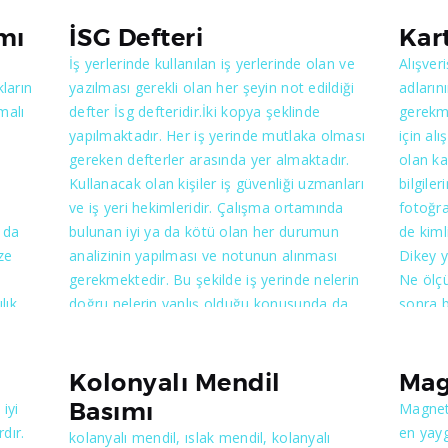
a ile
imsakiye, kuşe kağıda yaldız baskılı imsakiye
öz şeki
ve özel keskili imsakiye baskılarımızdan
müşteri
ımı
İSG Defteri
Kar
bazılarıdır. Tüm illere göre imsakiye
düşük h
İş yerlerinde kullanılan iş yerlerinde olan ve
Alışver
a
tasarımları yapılıp adrese gönderimini
sizler 
ların
yazılması gerekli olan her şeyin not edildiği
adları
şinde
yapmaktayız. Türkiyenin hangi il ve ilçesinde
malı
defter İsg defteridir.İki kopya şeklinde
gerekm
emekle
olursanız olun Matbaa'mıza gönül
yapılmaktadır. Her iş yerinde mutlaka olması
için al
a
rahatlığıyla siparişlerinizi verebilirsiniz.
gereken defterler arasında yer almaktadır.
olan k
kesi
Kullanacak olan kişiler iş güvenliği uzmanları
bilgile
ve iş yeri hekimleridir. Çalışma ortamında
fotoğra
 da
bulunan iyi ya da kötü olan her durumun
de kiml
şmalı
ze
analizinin yapılması ve notunun alınması
Dikey y
tura
gerekmektedir. Bu şekilde iş yerinde nelerin
Ne ölçü
iddi
lık
doğru nelerin yanlış olduğu konusunda da
sonra b
gerekli tutanaklar tutulmuş olmaktadır. Siz
olabil
a ile
işverenseniz ve iş yerinize görevlendirilmiş
mağazal
uzmanlar varsa İsg defterini kullanıyor
birçok 
Kolonyalı Mendil
Mag
olmalısınız. İster numaralı isterseniz de
edilmek
Basımı
iyi
Magnet 
a
defter şeklinde olan defterlerden herhangi
mağaza
dır.
en yay
kolanyalı mendil, ıslak mendil, kolanyalı
şinde
birini yaptırabilirsiniz. Bizimle görüştükten
istediğ