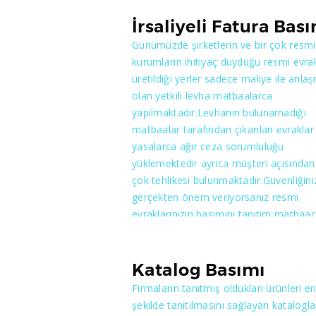
yaptırmanız fayda vardır. Maliye, Matba
anlaşma yapması ve resmi evrakların
İrsaliyeli Fatura Bas
basımına izin vermesi için öncelikle
Günümüzde şirketlerin ve bir çok resmi
müraacatta bulunan matbaa’nın makin
kurumların ihitiyaç duyduğu resmi evrak
teşkilatının yeterli bulunması, özgeçmi
üretildiği yerler sadece maliye ile anlaş
sabıka bulunmaması gibi özellikler ist
olan yetkili levha matbaalarca
beraber matbaalar’dan belli bir miktard
yapılmaktadır.Levhanın bulunamadığı
teminat mektubu, ya da nakit para blo
matbaalar tarafından çıkarılan evraklar
alır.Kriterlere uyması halinde her ilin
yasalarca ağır ceza sorumluluğu
matbaacılar odası tarafından verilen
yüklemektedir ayrıca müşteri açısından
yeterlilik belgesi ile birlikte maliye anla
çok tehlikesi bulunmaktadır.Güvenliğini
matbaaya evrak basımına izin verir. Fa
gerçekten önem veriyorsanız resmi
basımı, yaptıran ve yapan kişilere çok c
evraklarınızın basımını tanıtım matbaacı
bir sorumluluk yüklenmişdir. Ankarada
gibi maliye ile anlaşmalı matbaalarda
fatura basımına yetkili kılınmış nadide
yaptırmanız fayda vardır. Maliye, Matba
matbaalar arasında yer almaktayız.
anlaşma yapması ve resmi evrakların
Katalog Basımı
basımına izin vermesi için öncelikle
Firmaların tanıtmış oldukları ürünleri en 
müraacatta bulunan matbaa’nın makin
şekilde tanıtılmasını sağlayan kataloglar
teşkilatının yeterli bulunması, özgeçmi