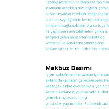
Katalog içerisinde ne tanıtılırsa tanıtılsı
sabıka bulunmaması gibi özellikler ist
insanların aradıkları tüm bilgileri içeriyo
beraber matbaalar’dan belli bir miktard
olması insanları istedikleri mağazadaki
teminat mektubu, ya da nakit para blo
olan her şeyi öğrenmeleri için katalogla
alır.Kriterlere uyması halinde her ilin
almalarını sağlamaktadır. Ayrıca iş yerle
matbaacılar odası tarafından verilen
ne yaptıklarını anlatabilmeleri için de iş 
yeterlilik belgesi ile birlikte maliye anla
sahipleri gelen müşterilerine katalog
matbaaya evrak basımına izin verir. İrsa
vermeleri ile kendilerini tanıtmalarını
Fatura, yaptıran ve yapan kişilere çok c
sağlamaktadırlar. Tel, iplikle tutturulma
bir sorumluluk yüklenmişdir. Ankarada
sağlanmakta ve çok sayfalı olmaktadır.
irsaliyeli Fatura basımına yetkili kılınmı
İsteğinize bağlı olarak kabartmalar
nadide matbaalar arasında yer almakta
yapılabilmektedir. Renkler her zaman ç
Makbuz Basımı
önemlidir. Yansıtılan ürünün ne olduğu,
İş yeri sahiplerinin her zaman için insan
olduğunu en iyi şekilde yansıtmalıdır.
akıllarında kalmaları gerekmektedir. Ne
Vereceği canlılık ile insanların ürünleri s
kadar çok dikkat çekerse bir iş yeri bir 
almalarını ya da daha fazla ilgilenmeler
kadar insanlarla iş yapmaktadır. Dikkat
neden olmaktadır. Sizler de kalite
çekmek istiyorsanız en iyi
istiyorsanız bizi tercih etmelisiniz.
yol sticker yaptırmaktır. En önemli taraf