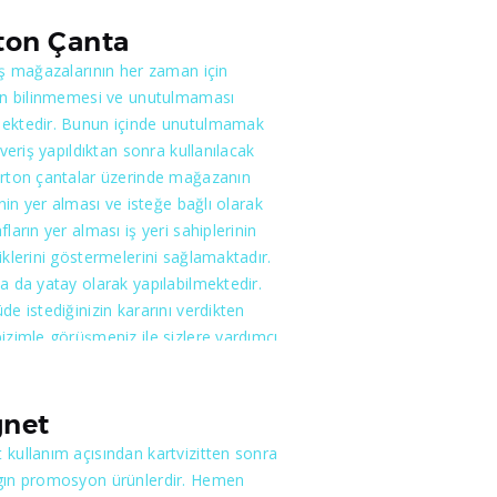
lde dikkat çekici olarak
lerinize yansıtmaktayız. Hem maliyeti
ton Çanta
em de kısa sürede yapılabilmesi ile
iş mağazalarının her zaman için
için çok uygun olacaktır.
nın bilinmemesi ve unutulmaması
ektedir. Bunun içinde unutulmamak
ışveriş yapıldıktan sonra kullanılacak
arton çantalar üzerinde mağazanın
rinin yer alması ve isteğe bağlı olarak
fların yer alması iş yeri sahiplerinin
iklerini göstermelerini sağlamaktadır.
a da yatay olarak yapılabilmektedir.
de istediğinizin kararını verdikten
izimle görüşmeniz ile sizlere yardımcı
mekteyiz. Kuyumcular, kozmetik
arı, saat ve giyim mağazaları gibi
yerde karton çantalar sıklıkla tercih
net
tedir. Siz eğer bir alışveriş
kullanım açısından kartvizitten sonra
sıysanız yapmanız gereken ne
gın promosyon ürünlerdir. Hemen
inizi bize söylemenizdir. En iyi ve