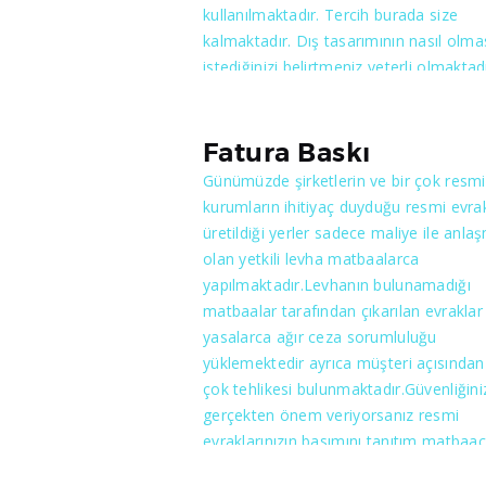
kullanılmaktadır. Tercih burada size
kalmaktadır. Dış tasarımının nasıl olma
istediğinizi belirtmeniz yeterli olmaktadı
İsteğinize göre tek ya da her iki taraft
bulunabilmektedir. Cepli dosyaların
avantajlarından faydalanmak için bizim
Fatura Baskı
görüşmelisiniz ve istediğiniz kadar yap
Günümüzde şirketlerin ve bir çok resmi
konusunda yardımcı olmamızı
kurumların ihitiyaç duyduğu resmi evrak
sağlayabilirsiniz. Dosyaların yapımı için
üretildiği yerler sadece maliye ile anlaş
makineler kullanılmakta ve özenle çalı
olan yetkili levha matbaalarca
yapılmaktadır.
yapılmaktadır.Levhanın bulunamadığı
matbaalar tarafından çıkarılan evraklar
yasalarca ağır ceza sorumluluğu
yüklemektedir ayrıca müşteri açısından
çok tehlikesi bulunmaktadır.Güvenliğini
gerçekten önem veriyorsanız resmi
evraklarınızın basımını tanıtım matbaacı
gibi maliye ile anlaşmalı matbaalarda