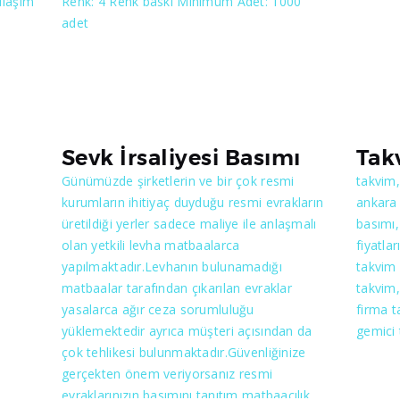
ulaşım
Renk: 4 Renk baskı Minimum Adet: 1000
adet
 bu
rine
Sevk İrsaliyesi Basımı
Tak
ze çok
Günümüzde şirketlerin ve bir çok resmi
takvim,
İlk
kurumların ihitiyaç duyduğu resmi evrakların
ankara 
seniz
üretildiği yerler sadece maliye ile anlaşmalı
basımı
zı
olan yetkili levha matbaalarca
fiyatla
olmak
yapılmaktadır.Levhanın bulunamadığı
takvim
in ve
matbaalar tarafından çıkarılan evraklar
takvim,
yasalarca ağır ceza sorumluluğu
firma t
yüklemektedir ayrıca müşteri açısından da
gemici
çok tehlikesi bulunmaktadır.Güvenliğinize
gerçekten önem veriyorsanız resmi
evraklarınızın basımını tanıtım matbaacılık