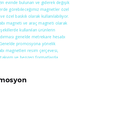
in evinde bulunan ve giderek değişik
i çantaları size sunacağımızdan hiç
erde görebileceğimiz magnetler özel
z olmasın. Kimliğinizi en iyi şekilde
ve özel baskılı olarak kullanılabiliyor.
ek istiyorsanız bizi tercih etmelisiniz.
abı magneti ve araç magneti olarak
 şekillerde kullanılan ürünlerin
ndırması genelde metrekare hesabı
. Genelde promosyona yönelik
bı magnetleri resim çerçevesi,
 takvim ve benzeri formatlarda
narak müşterilere sunulmaktadır.
nda renk sınırlaması yoktur ama adet
 minimum 1000 adetten baskıya
mosyon
maktadır.